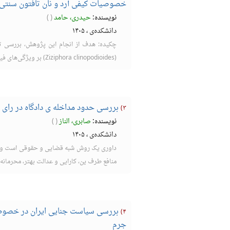
خصوصیات کیفی آرد و نان تافتون سنتی.
نویسنده:
حیدری، حامد
(
)
دانشکده‌ی
،
۱۴۰۵
چکیده: هدف از انجام این پژوهش، بررسی تأ
(Ziziphora clinopodioides) بر ویژگی‌های فیزیکوشیمیایی، بافتی و حسی نان تاف ...
بررسی حدود مداخله ی دادگاه در رای د
۳)
نویسنده:
صابری، الناز
(
)
دانشکده‌ی
،
۱۴۰۵
داوری یک روش شبه قضایی و حقوقی است و هد
منافع طرف ین، کارایی و عدالت بهتر، محرمانه 
بررسی سیاست جنایی ایران در خصوص 
۴)
جرم